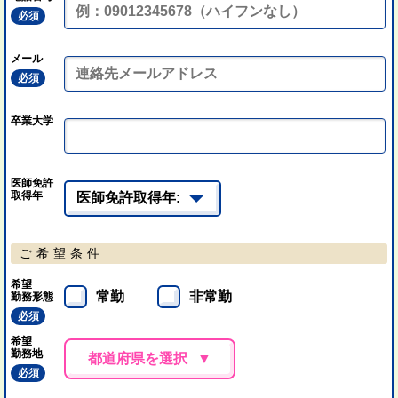
必須
メール
必須
卒業大学
医師免許
取得年
ご希望条件
希望
常勤
非常勤
勤務形態
必須
希望
勤務地
都道府県を選択
必須