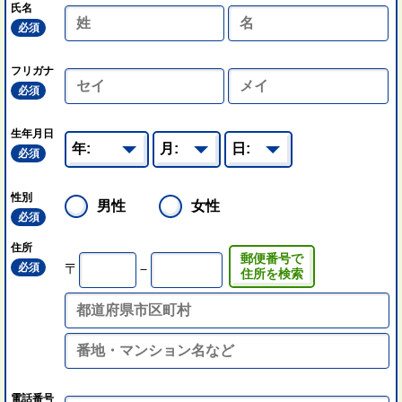
氏名
必須
フリガナ
必須
生年月日
必須
性別
男性
女性
必須
住所
郵便番号で
必須
〒
－
住所を検索
電話番号