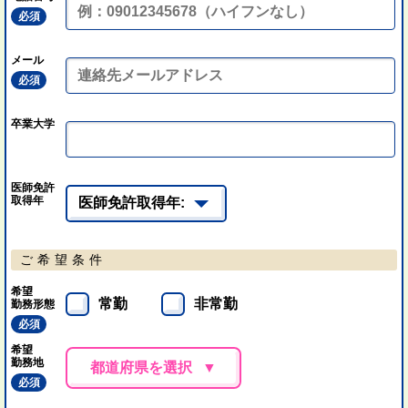
必須
メール
必須
卒業大学
医師免許
取得年
ご希望条件
希望
常勤
非常勤
勤務形態
必須
希望
勤務地
都道府県を選択
必須