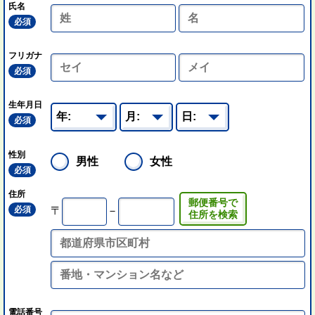
氏名
必須
フリガナ
必須
生年月日
必須
性別
男性
女性
必須
住所
郵便番号で
必須
〒
－
住所を検索
電話番号