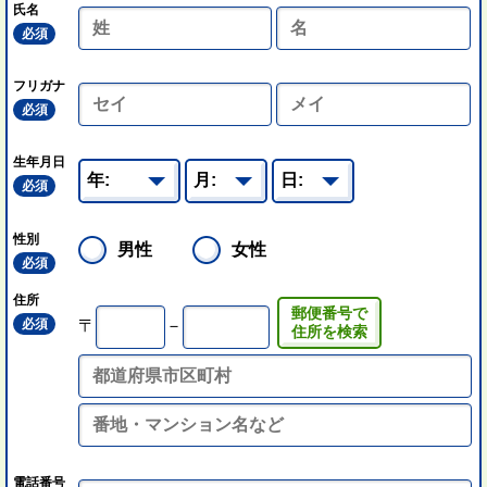
氏名
必須
フリガナ
必須
生年月日
必須
性別
男性
女性
必須
住所
郵便番号で
必須
〒
－
住所を検索
電話番号