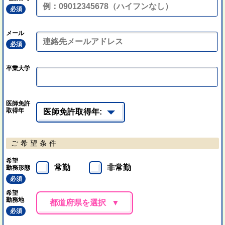
必須
メール
必須
卒業大学
医師免許
取得年
ご希望条件
希望
常勤
非常勤
勤務形態
必須
希望
勤務地
都道府県を選択
必須