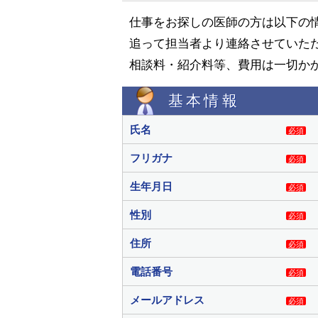
仕事をお探しの医師の方は以下の
追って担当者より連絡させていた
相談料・紹介料等、費用は一切か
基本情報
氏名
必須
フリガナ
必須
生年月日
必須
性別
必須
住所
必須
電話番号
必須
メールアドレス
必須