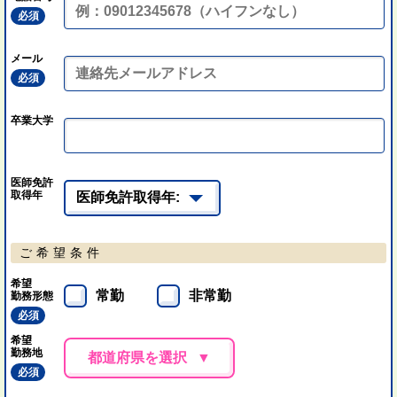
必須
メール
必須
卒業大学
医師免許
取得年
ご希望条件
希望
常勤
非常勤
勤務形態
必須
希望
勤務地
都道府県を選択
必須