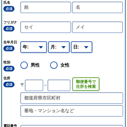
氏名
必須
フリガナ
必須
生年月日
必須
性別
男性
女性
必須
住所
郵便番号で
必須
〒
－
住所を検索
電話番号