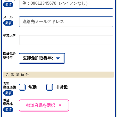
必須
メール
必須
卒業大学
医師免許
取得年
ご希望条件
希望
常勤
非常勤
勤務形態
必須
希望
勤務地
都道府県を選択
必須