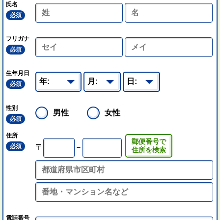
氏名
必須
フリガナ
必須
生年月日
必須
性別
男性
女性
必須
住所
郵便番号で
必須
〒
－
住所を検索
電話番号