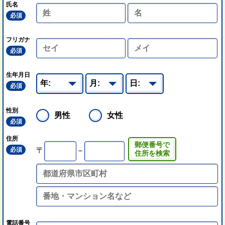
氏名
必須
フリガナ
必須
生年月日
必須
性別
男性
女性
必須
住所
郵便番号で
必須
〒
－
住所を検索
電話番号