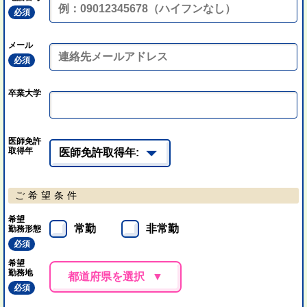
必須
メール
必須
卒業大学
医師免許
取得年
ご希望条件
希望
常勤
非常勤
勤務形態
必須
希望
勤務地
都道府県を選択
必須