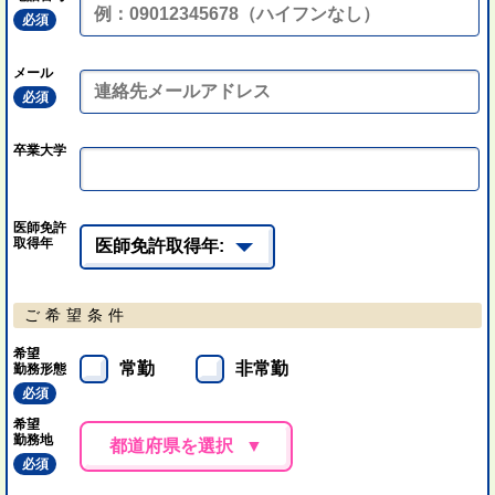
必須
メール
必須
卒業大学
医師免許
取得年
ご希望条件
希望
常勤
非常勤
勤務形態
必須
希望
勤務地
都道府県を選択
必須