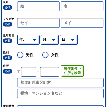
氏名
必須
フリガナ
必須
生年月日
必須
性別
男性
女性
必須
住所
郵便番号で
必須
〒
－
住所を検索
電話番号